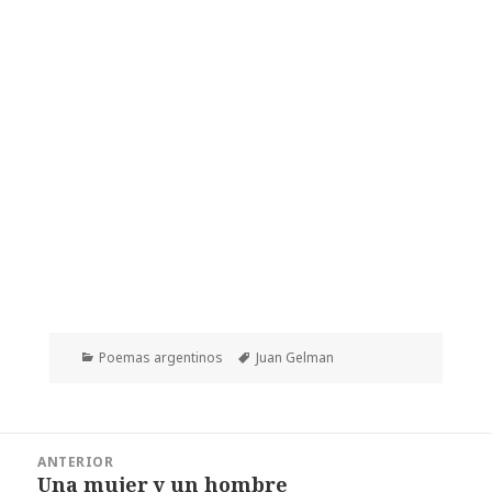
Categorías
Etiquetas
Poemas argentinos
Juan Gelman
Navegación
ANTERIOR
de
Una mujer y un hombre
Entrada