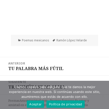
Categorías
Etiquetas
Poemas mexicanos
Ramón López Velarde
Navegación
ANTERIOR
de
TU PALABRA MÁS FÚTIL
Entrada
entradas
anterior:
SIGUIENTE
TRANSMÚTASE MI ALMA
Entrada
Usamos cookies para asegurar que te damos la mejor
experiencia en nuestra web. Si continúas usando este sitio,
siguiente:
asumiremos que estás de acuerdo con ello.
PoemasAmoryAmistad.com - Poemas famosos de amor y
Aceptar
Política de privacidad
amistad en español en formato de texto. |
Mapa del sitio