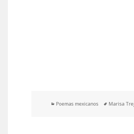
Categorías
Etiquetas
Poemas mexicanos
Marisa Trej