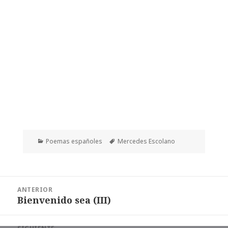
Categorías
Etiquetas
Poemas españoles
Mercedes Escolano
Navegación
ANTERIOR
de
Bienvenido sea (III)
Entrada
entradas
anterior: