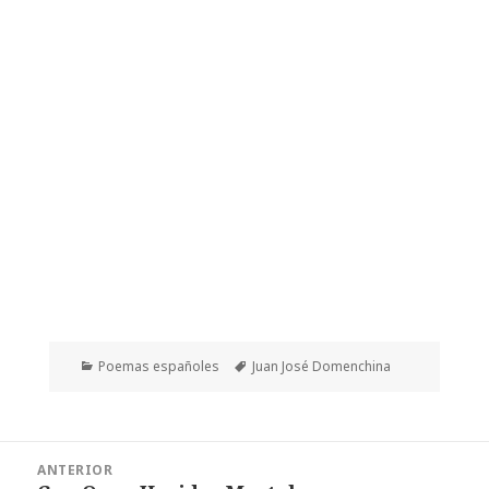
Categorías
Etiquetas
Poemas españoles
Juan José Domenchina
Navegación
ANTERIOR
de