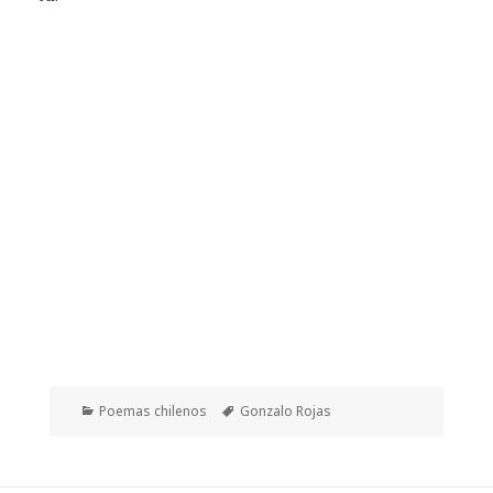
Categorías
Etiquetas
Poemas chilenos
Gonzalo Rojas