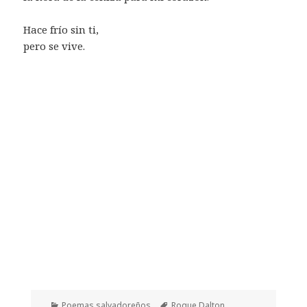
Hace frío sin ti,
pero se vive.
Categorías
Etiquetas
Poemas salvadoreños
Roque Dalton