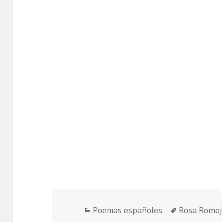
Categorías
Etiquetas
Poemas españoles
Rosa Romoj