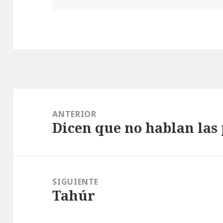
Navegación
de
ANTERIOR
Dicen que no hablan las
entradas
Entrada
anterior:
SIGUIENTE
Tahúr
Entrada
siguiente: