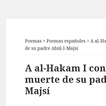
Poemas
>
Poemas españoles
>
A al-H
de su padre Abúl-l-Majsí
A al-Hakam I con
muerte de su pad
Majsí