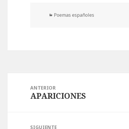
Categorías
Poemas españoles
Navegación
de
ANTERIOR
APARICIONES
entradas
Entrada
anterior:
SIGUIENTE