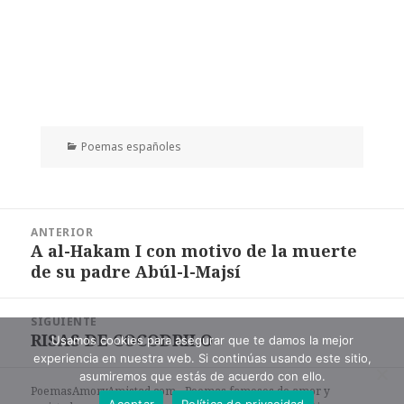
Categorías
Poemas españoles
Navegación
ANTERIOR
de
A al-Hakam I con motivo de la muerte
Entrada
entradas
de su padre Abúl-l-Majsí
anterior:
SIGUIENTE
RISAS DE COCODRILO
Entrada
Usamos cookies para asegurar que te damos la mejor
experiencia en nuestra web. Si continúas usando este sitio,
siguiente:
asumiremos que estás de acuerdo con ello.
PoemasAmoryAmistad.com - Poemas famosos de amor y
Aceptar
Política de privacidad