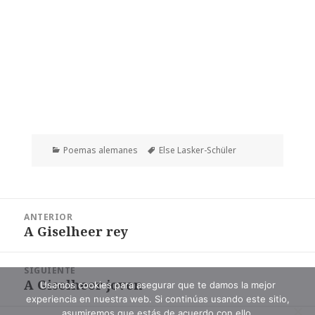
Categorías
Etiquetas
Poemas alemanes
Else Lasker-Schüler
Navegación
ANTERIOR
de
A Giselheer rey
Entrada
entradas
anterior:
SIGUIENTE
A Giselheer joven
Entrada
Usamos cookies para asegurar que te damos la mejor
experiencia en nuestra web. Si continúas usando este sitio,
siguiente:
asumiremos que estás de acuerdo con ello.