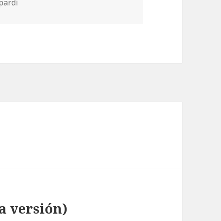
pardi
ra versión)