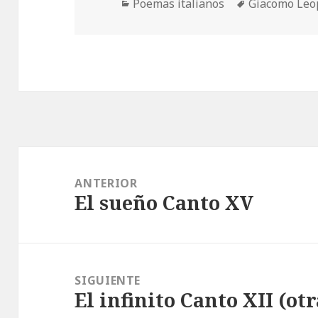
Categorías
Etiquetas
Poemas italianos
Giacomo Leo
Navegación
de
ANTERIOR
El sueño Canto XV
entradas
Entrada
anterior:
SIGUIENTE
El infinito Canto XII (ot
Entrada