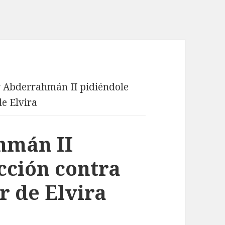
r Abderrahmán II pidiéndole
de Elvira
hmán II
cción contra
r de Elvira