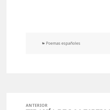
Categorías
Poemas españoles
Navegación
de
ANTERIOR