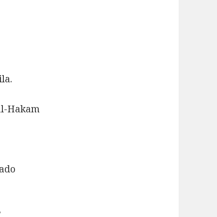
la.
 al-Hakam
gado
?