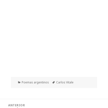
Categorías
Etiquetas
Poemas argentinos
Carlos Vitale
Navegación
ANTERIOR
de