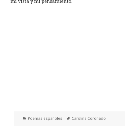
mi vista y mi pensamiento.
Categorías
Etiquetas
Poemas españoles
Carolina Coronado