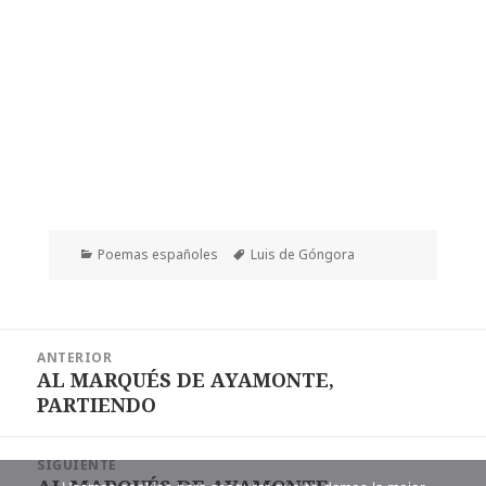
Categorías
Etiquetas
Poemas españoles
Luis de Góngora
Navegación
ANTERIOR
de
AL MARQUÉS DE AYAMONTE,
Entrada
entradas
PARTIENDO
anterior:
SIGUIENTE