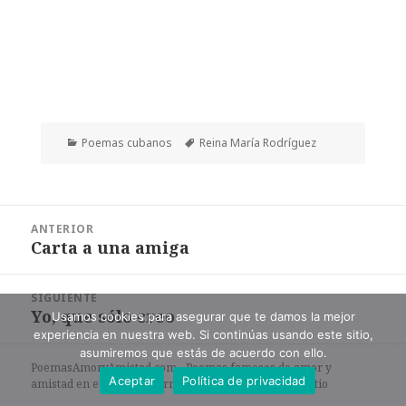
Categorías
Etiquetas
Poemas cubanos
Reina María Rodríguez
Navegación
ANTERIOR
de
Carta a una amiga
Entrada
entradas
anterior:
SIGUIENTE
Yo, que sólo creo
Entrada
Usamos cookies para asegurar que te damos la mejor
experiencia en nuestra web. Si continúas usando este sitio,
siguiente:
asumiremos que estás de acuerdo con ello.
PoemasAmoryAmistad.com - Poemas famosos de amor y
Aceptar
Política de privacidad
amistad en español en formato de texto. |
Mapa del sitio