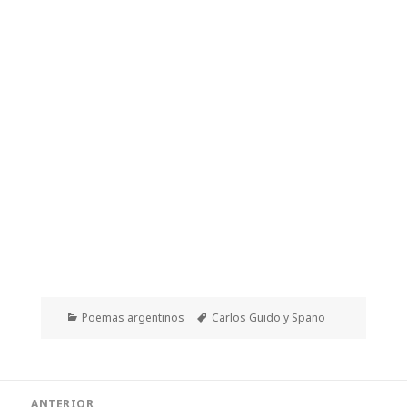
Categorías
Etiquetas
Poemas argentinos
Carlos Guido y Spano
Navegación
ANTERIOR