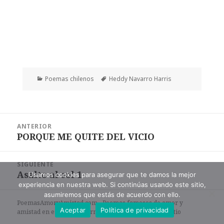
Categorías
Etiquetas
Poemas chilenos
Heddy Navarro Harris
Navegación
ANTERIOR
de
PORQUE ME QUITE DEL VICIO
Entrada
entradas
anterior:
SIGUIENTE
Asalto al sol 1
Entrada
Usamos cookies para asegurar que te damos la mejor
experiencia en nuestra web. Si continúas usando este sitio,
siguiente:
asumiremos que estás de acuerdo con ello.
PoemasAmoryAmistad.com - Poemas famosos de amor y
Aceptar
Política de privacidad
amistad en español en formato de texto. |
Mapa del sitio