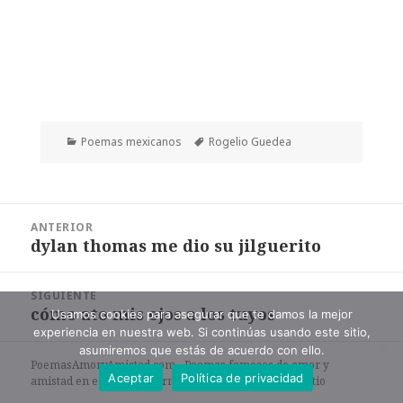
Categorías
Etiquetas
Poemas mexicanos
Rogelio Guedea
Navegación
ANTERIOR
de
dylan thomas me dio su jilguerito
Entrada
entradas
anterior:
SIGUIENTE
cómo ato mis ojos a los tuyos
Entrada
Usamos cookies para asegurar que te damos la mejor
experiencia en nuestra web. Si continúas usando este sitio,
siguiente:
asumiremos que estás de acuerdo con ello.
PoemasAmoryAmistad.com - Poemas famosos de amor y
Aceptar
Política de privacidad
amistad en español en formato de texto. |
Mapa del sitio