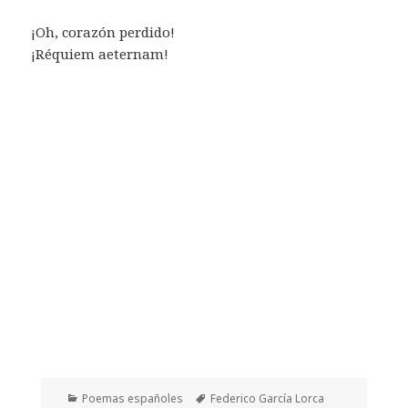
¡Oh, corazón perdido!
¡Réquiem aeternam!
Categorías
Etiquetas
Poemas españoles
Federico García Lorca