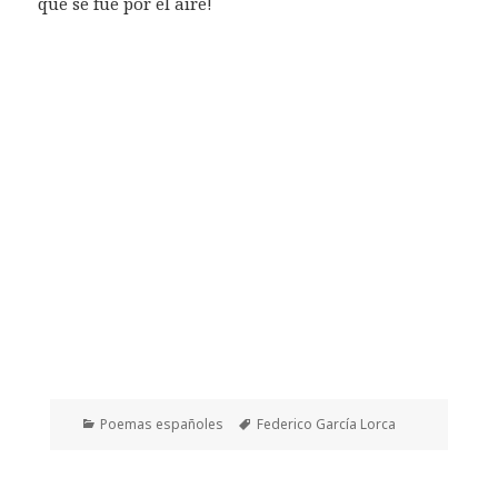
que se fue por el aire!
Categorías
Etiquetas
Poemas españoles
Federico García Lorca