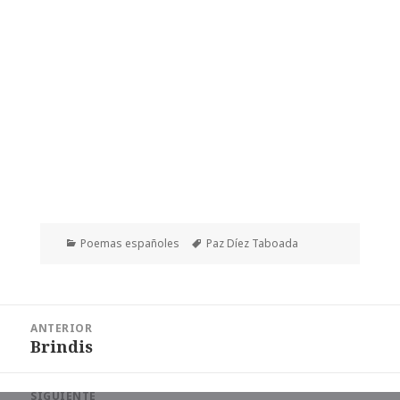
Categorías
Etiquetas
Poemas españoles
Paz Díez Taboada
Navegación
ANTERIOR
de
Brindis
Entrada
entradas
anterior:
SIGUIENTE