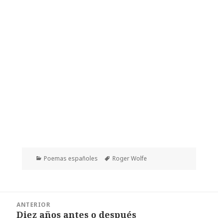
Categorías
Etiquetas
Poemas españoles
Roger Wolfe
Navegación
ANTERIOR
de
Diez años antes o después
Entrada