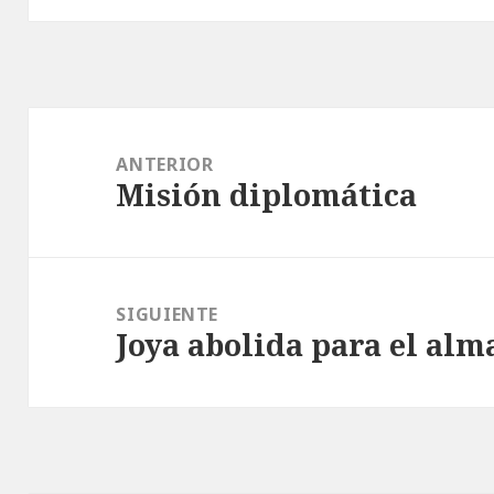
Navegación
de
ANTERIOR
Misión diplomática
entradas
Entrada
anterior:
SIGUIENTE
Joya abolida para el alm
Entrada
siguiente: