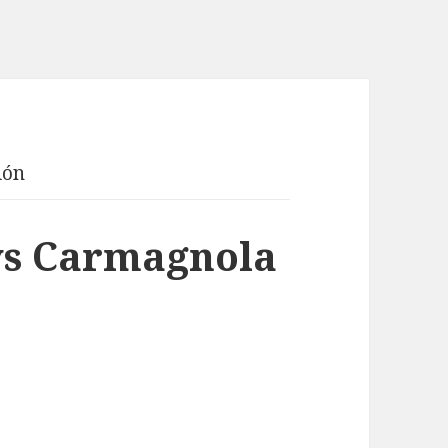
ión
ys Carmagnola