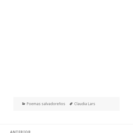
Categorías
Etiquetas
Poemas salvadoreños
Claudia Lars
Navegación
ANTERIOR