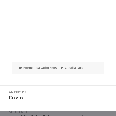
Categorías
Etiquetas
Poemas salvadoreños
Claudia Lars
Navegación
ANTERIOR
de
Envío
Entrada
entradas
anterior:
SIGUIENTE