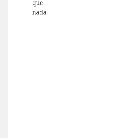
que
nada.