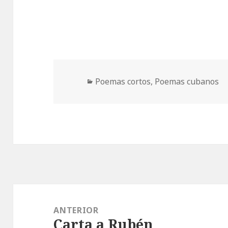
Categorías
Poemas cortos
,
Poemas cubanos
Navegación
de
ANTERIOR
Carta a Rubén
entradas
Entrada