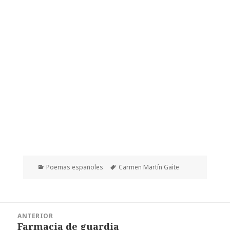
Categorías
Etiquetas
Poemas españoles
Carmen Martín Gaite
Navegación
ANTERIOR
de
Farmacia de guardia
Entrada