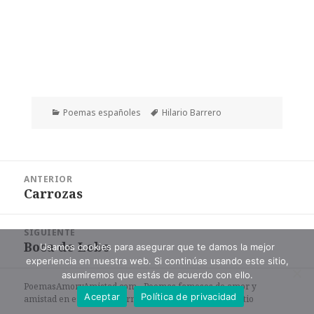
Categorías
Etiquetas
Poemas españoles
Hilario Barrero
Navegación
ANTERIOR
de
Carrozas
Entrada
entradas
anterior:
SIGUIENTE
Boca de Lobo
Entrada
Usamos cookies para asegurar que te damos la mejor
experiencia en nuestra web. Si continúas usando este sitio,
siguiente:
asumiremos que estás de acuerdo con ello.
PoemasAmoryAmistad.com - Poemas famosos de amor y
Aceptar
Política de privacidad
amistad en español en formato de texto. |
Mapa del sitio