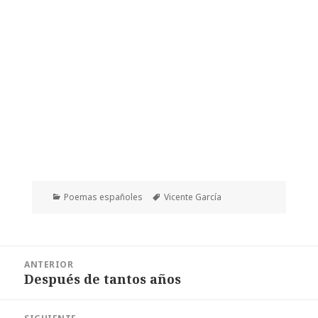
Categorías
Etiquetas
Poemas españoles
Vicente García
Navegación
ANTERIOR
de
Después de tantos años
Entrada
entradas
anterior: