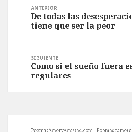
de
ANTERIOR
De todas las desesperaci
entradas
Entrada
tiene que ser la peor
anterior:
SIGUIENTE
Como si el sueño fuera e
Entrada
regulares
siguiente:
PoemasAmoryAmistad.com - Poemas famosos 