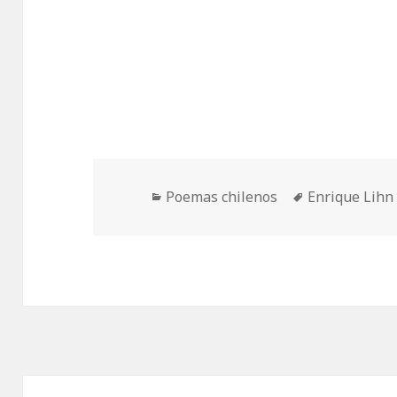
Categorías
Etiquetas
Poemas chilenos
Enrique Lihn
Navegación