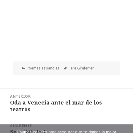
Categorías
Etiquetas
Poemas españoles
Pere Gimferrer
Navegación
ANTERIOR
de
Oda a Venecia ante el mar de los
Entrada
entradas
teatros
anterior:
SIGUIENTE
Sensibilidad
Entrada
Usamos cookies para asegurar que te damos la mejor