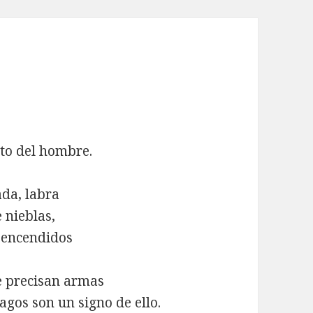
to del hombre.
ada, labra
e nieblas,
, encendidos
e precisan armas
gos son un signo de ello.