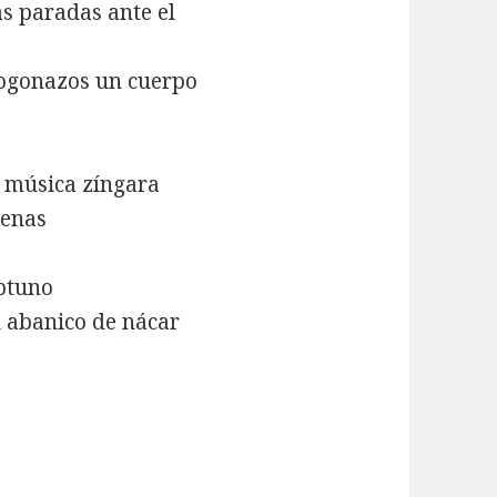
as paradas ante el
 fogonazos un cuerpo
a música zíngara
lenas
eptuno
el abanico de nácar