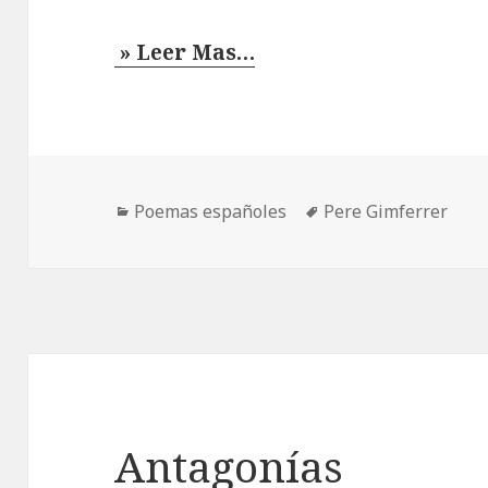
» Leer Mas…
Categorías
Etiquetas
Poemas españoles
Pere Gimferrer
Antagonías