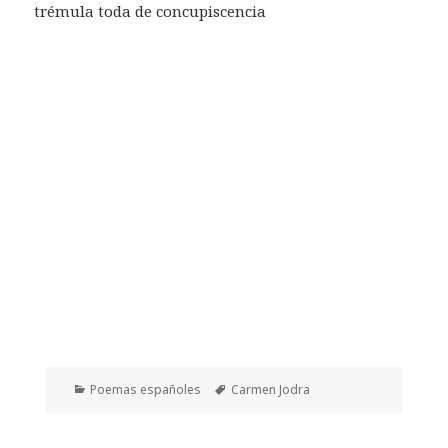
trémula toda de concupiscencia
Categorías
Etiquetas
Poemas españoles
Carmen Jodra