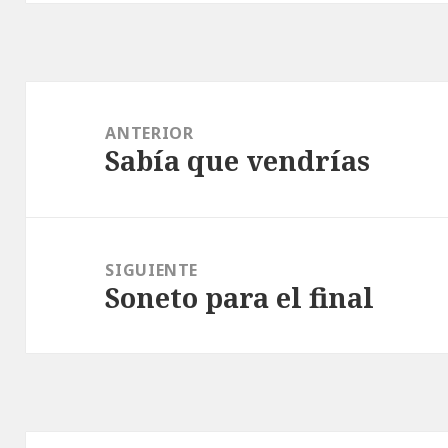
Navegación
de
ANTERIOR
Sabía que vendrías
entradas
Entrada
anterior:
SIGUIENTE
Soneto para el final
Entrada
siguiente: