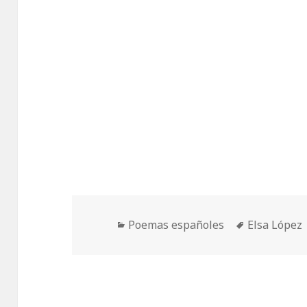
Categorías
Etiquetas
Poemas españoles
Elsa López