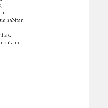
o,
rio.
que habitan
nitas,
s montantes