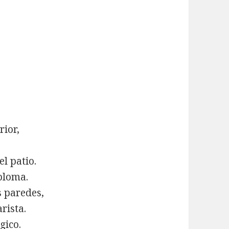
rior,
l patio.
ploma.
s paredes,
rista.
gico.