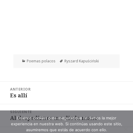
Categorías
Etiquetas
Poemas polacos
Ryszard Kapuściński
Navegación
ANTERIOR
de
Es allí
Entrada
entradas
anterior:
SIGUIENTE
Al despedirnos me dio la mano
Entrada
Usamos cookies para asegurar que te damos la mejor
experiencia en nuestra web. Si continúas usando este sitio,
siguiente:
asumiremos que estás de acuerdo con ello.