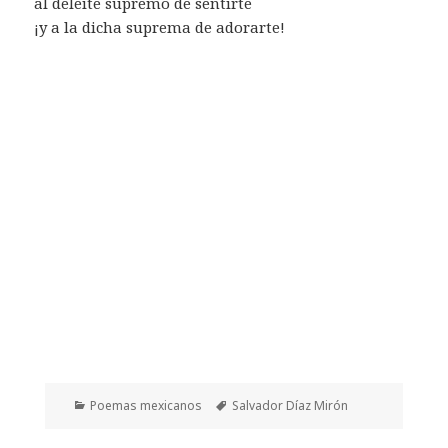
al deleite supremo de sentirte
¡y a la dicha suprema de adorarte!
Categorías
Etiquetas
Poemas mexicanos
Salvador Díaz Mirón