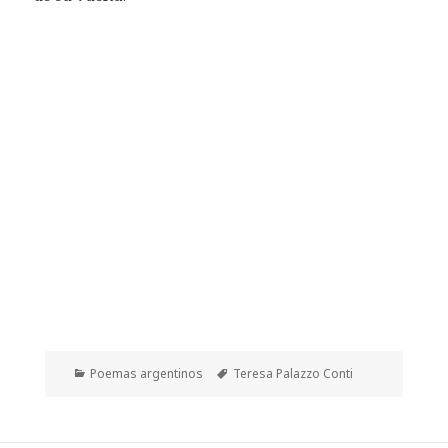
Categorías
Etiquetas
Poemas argentinos
Teresa Palazzo Conti