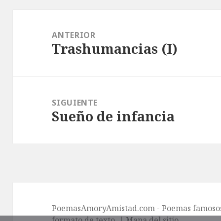
Navegación
de
ANTERIOR
Trashumancias (I)
entradas
Entrada
anterior:
SIGUIENTE
Sueño de infancia
Entrada
siguiente:
PoemasAmoryAmistad.com - Poemas famosos 
formato de texto. |
Mapa del sitio