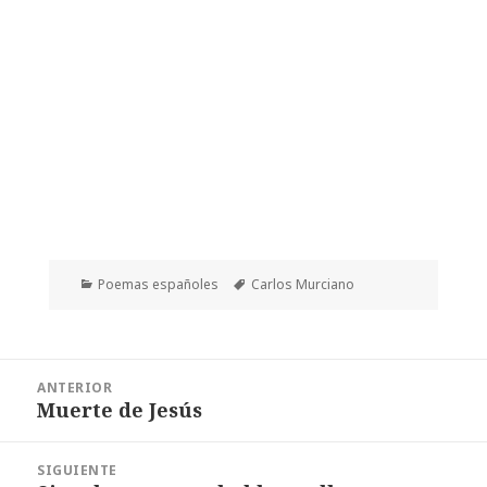
Categorías
Etiquetas
Poemas españoles
Carlos Murciano
Navegación
ANTERIOR
de
Muerte de Jesús
Entrada
entradas
anterior:
SIGUIENTE