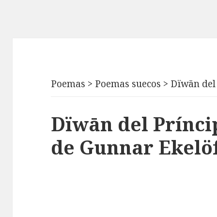
Poemas
>
Poemas suecos
>
Dïwān del
Dïwān del Prínci
de Gunnar Ekelö