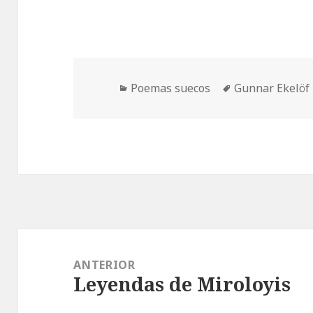
Categorías
Etiquetas
Poemas suecos
Gunnar Ekelöf
Navegación
de
ANTERIOR
Leyendas de Miroloyis
entradas
Entrada
anterior: