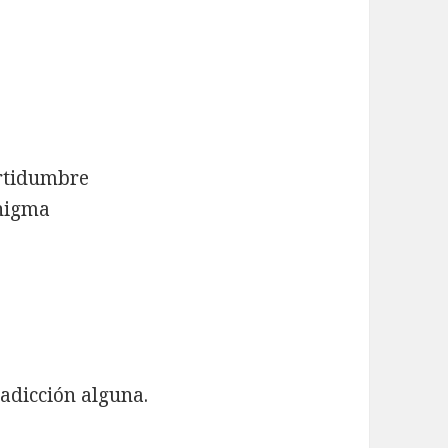
ertidumbre
enigma
radicción alguna.