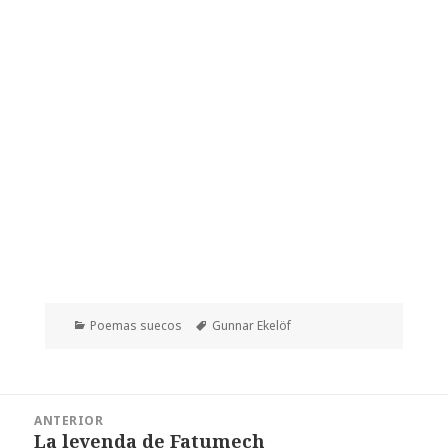
Categorías
Etiquetas
Poemas suecos
Gunnar Ekelöf
Navegación
ANTERIOR
de
La leyenda de Fatumech
Entrada