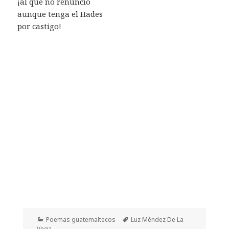
¡al que no renuncio
aunque tenga el Hades
por castigo!
Categorías
Etiquetas
Poemas guatemaltecos
Luz Méndez De La
Vega