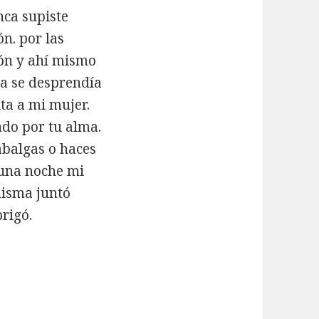
ca supiste
n. por las
ión y ahí mismo
na se desprendía
ta a mi mujer.
ndo por tu alma.
abalgas o haces
 una noche mi
 misma juntó
rigó.