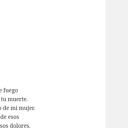
de fuego
 tu muerte.
o de mi mujer.
 de esos
esos dolores.