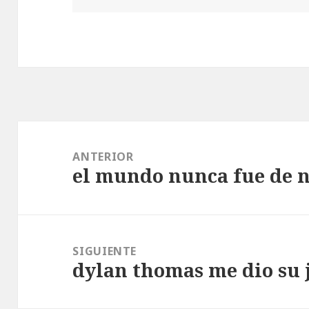
Navegación
de
ANTERIOR
el mundo nunca fue de n
entradas
Entrada
anterior:
SIGUIENTE
dylan thomas me dio su 
Entrada
siguiente: