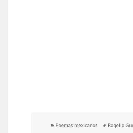
Categorías
Etiquetas
Poemas mexicanos
Rogelio Gu