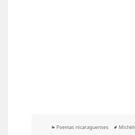
Categorías
Etiquet
Poemas nicaraguenses
Michèl