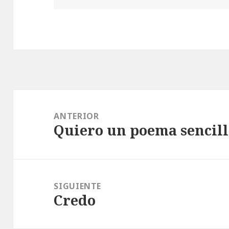
Navegación
de
ANTERIOR
Quiero un poema sencill
entradas
Entrada
anterior:
SIGUIENTE
Credo
Entrada
siguiente: