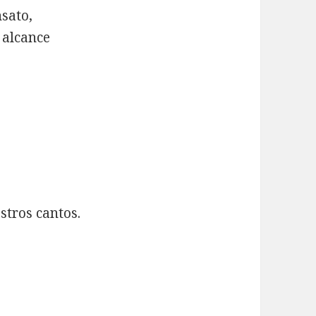
nsato,
l alcance
stros cantos.