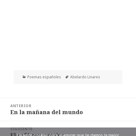
Categorías
Etiquetas
Poemas españoles
Abelardo Linares
Navegación
ANTERIOR
de
En la mañana del mundo
Entrada
entradas
anterior:
SIGUIENTE
El café con espejos
Entrada
Usamos cookies para asegurar que te damos la mejor