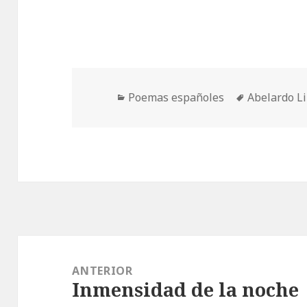
Categorías
Etiquetas
Poemas españoles
Abelardo L
Navegación
de
ANTERIOR
Inmensidad de la noche
entradas
Entrada