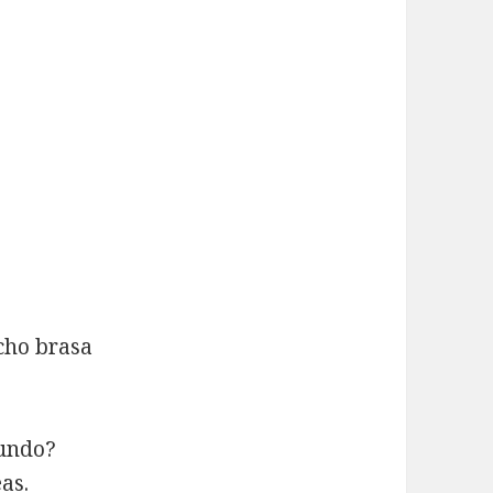
cho brasa
mundo?
as.