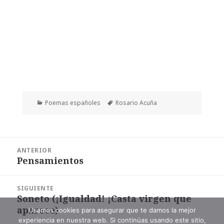
Categorías
Etiquetas
Poemas españoles
Rosario Acuña
Navegación
ANTERIOR
de
Pensamientos
Entrada
entradas
anterior:
SIGUIENTE
Soneto (¡Igualdad! ¡Casta virgen que
Entrada
aparece)
siguiente:
Usamos cookies para asegurar que te damos la mejor
experiencia en nuestra web. Si continúas usando este sitio,