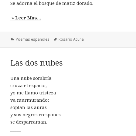
Se adorna el bosque de matiz dorado.
» Leer Mas…
Categorías
Etiquetas
Poemas españoles
Rosario Acuña
Las dos nubes
Una nube sombría
cruza el espacio,
yo me llamo tristeza
va murmurando;
soplan las auras
y sus negros crespones
se desparraman.
_____