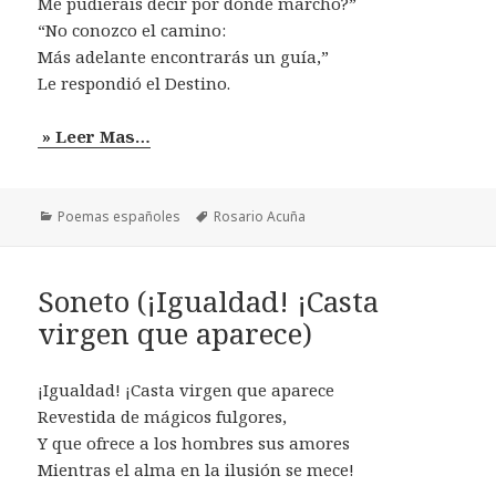
Me pudierais decir por dónde marcho?”
“No conozco el camino:
Más adelante encontrarás un guía,”
Le respondió el Destino.
» Leer Mas…
Categorías
Etiquetas
Poemas españoles
Rosario Acuña
Soneto (¡Igualdad! ¡Casta
virgen que aparece)
¡Igualdad! ¡Casta virgen que aparece
Revestida de mágicos fulgores,
Y que ofrece a los hombres sus amores
Mientras el alma en la ilusión se mece!