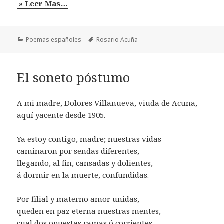
» Leer Mas…
Categorías
Etiquetas
Poemas españoles
Rosario Acuña
El soneto póstumo
A mi madre, Dolores Villanueva, viuda de Acuña,
aquí yacente desde 1905.
Ya estoy contigo, madre; nuestras vidas
caminaron por sendas diferentes,
llegando, al fin, cansadas y dolientes,
á dormir en la muerte, confundidas.
Por filial y materno amor unidas,
queden en paz eterna nuestras mentes,
cual dos opuestas ramas ó corrientes