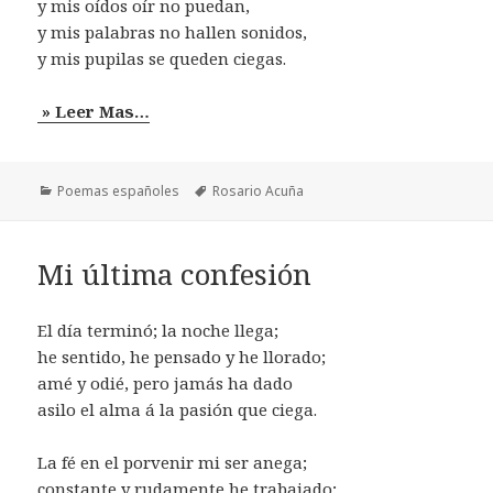
y mis oídos oír no puedan,
y mis palabras no hallen sonidos,
y mis pupilas se queden ciegas.
» Leer Mas…
Categorías
Etiquetas
Poemas españoles
Rosario Acuña
Mi última confesión
El día terminó; la noche llega;
he sentido, he pensado y he llorado;
amé y odié, pero jamás ha dado
asilo el alma á la pasión que ciega.
La fé en el porvenir mi ser anega;
constante y rudamente he trabajado;