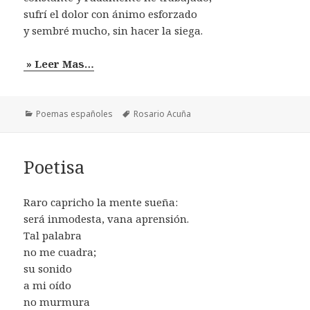
sufrí el dolor con ánimo esforzado
y sembré mucho, sin hacer la siega.
» Leer Mas…
Categorías
Etiquetas
Poemas españoles
Rosario Acuña
Poetisa
Raro capricho la mente sueña:
será inmodesta, vana aprensión.
Tal palabra
no me cuadra;
su sonido
a mi oído
no murmura